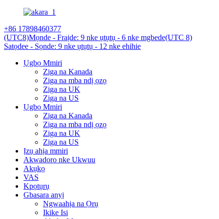
+86 17898460377
(UTC8)Mọnde - Fraịde: 9 nke ụtụtụ - 6 nke mgbede
(UTC 8)
Satọdee - Sọnde: 9 nke ụtụtụ - 12 nke ehihie
Ụgbọ Mmiri
Ziga na Kanada
Ziga na mba ndị ọzọ
Ziga na UK
Ziga na US
Ụgbọ Mmiri
Ziga na Kanada
Ziga na mba ndị ọzọ
Ziga na UK
Ziga na US
Ịzụ ahịa mmiri
Akwadoro nke Ukwuu
Akụkọ
VAS
Kpọtụrụ
Gbasara anyị
Ngwaahịa na Ọrụ
Ikike Isi