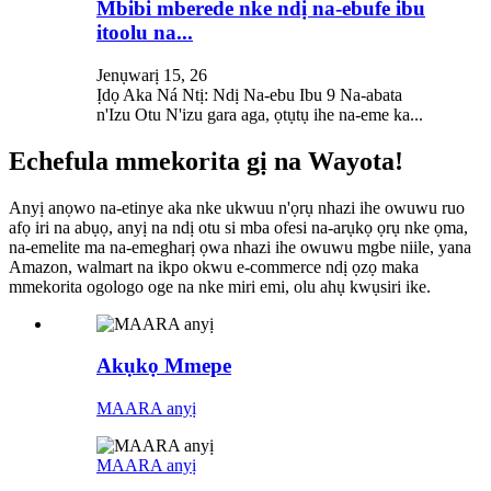
Mbibi mberede nke ndị na-ebufe ibu
itoolu na...
Jenụwarị 15, 26
Ịdọ Aka Ná Ntị: Ndị Na-ebu Ibu 9 Na-abata
n'Izu Otu N'izu gara aga, ọtụtụ ihe na-eme ka...
Echefula mmekorita gị na Wayota!
Anyị anọwo na-etinye aka nke ukwuu n'ọrụ nhazi ihe owuwu ruo
afọ iri na abụọ, anyị na ndị otu si mba ofesi na-arụkọ ọrụ nke ọma,
na-emelite ma na-emegharị ọwa nhazi ihe owuwu mgbe niile, yana
Amazon, walmart na ikpo okwu e-commerce ndị ọzọ maka
mmekorita ogologo oge na nke miri emi, olu ahụ kwụsiri ike.
Akụkọ Mmepe
MAARA anyị
MAARA anyị