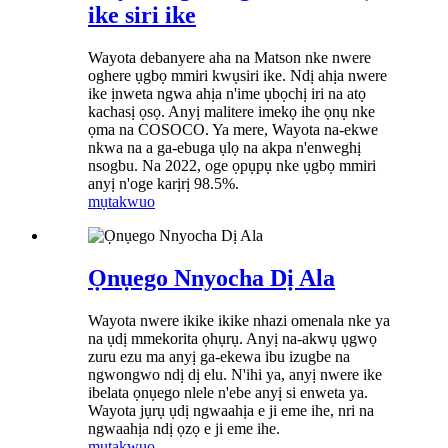
ike siri ike
Wayota debanyere aha na Matson nke nwere
oghere ụgbọ mmiri kwụsiri ike. Ndị ahịa nwere
ike ịnweta ngwa ahịa n'ime ụbọchị iri na atọ
kachasị ọsọ. Anyị malitere imekọ ihe ọnụ nke
ọma na COSOCO. Ya mere, Wayota na-ekwe
nkwa na a ga-ebuga ụlọ na akpa n'enweghị
nsogbu. Na 2022, oge ọpụpụ nke ụgbọ mmiri
anyị n'oge karịrị 98.5%.
mụtakwuo
Ọnụego Nnyocha Dị Ala
Wayota nwere ikike ikike nhazi omenala nke ya
na ụdị mmekorita ọhụrụ. Anyị na-akwụ ụgwọ
zuru ezu ma anyị ga-ekewa ibu izugbe na
ngwongwo ndị dị elu. N'ihi ya, anyị nwere ike
ibelata ọnụego nlele n'ebe anyị si enweta ya.
Wayota jụrụ ụdị ngwaahịa e ji eme ihe, nri na
ngwaahịa ndị ọzọ e ji eme ihe.
mụtakwuo