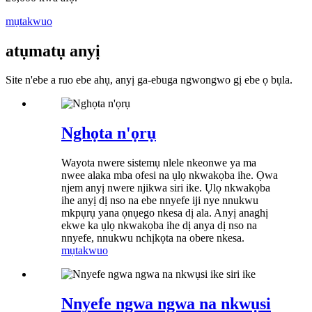
mụtakwuo
atụmatụ anyị
Site n'ebe a ruo ebe ahụ, anyị ga-ebuga ngwongwo gị ebe ọ bụla.
Nghọta n'ọrụ
Wayota nwere sistemụ nlele nkeonwe ya ma
nwee alaka mba ofesi na ụlọ nkwakọba ihe. Ọwa
njem anyị nwere njikwa siri ike. Ụlọ nkwakọba
ihe anyị dị nso na ebe nnyefe iji nye nnukwu
mkpụrụ yana ọnụego nkesa dị ala. Anyị anaghị
ekwe ka ụlọ nkwakọba ihe dị anya dị nso na
nnyefe, nnukwu nchịkọta na obere nkesa.
mụtakwuo
Nnyefe ngwa ngwa na nkwụsi