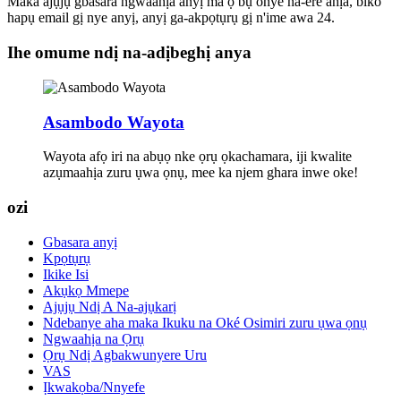
Maka ajụjụ gbasara ngwaahịa anyị ma ọ bụ onye na-ere ahịa, biko
hapụ email gị nye anyị, anyị ga-akpọtụrụ gị n'ime awa 24.
Ihe omume ndị na-adịbeghị anya
Asambodo Wayota
Wayota afọ iri na abụọ nke ọrụ ọkachamara, iji kwalite
azụmaahịa zuru ụwa ọnụ, mee ka njem ghara inwe oke!
ozi
Gbasara anyị
Kpọtụrụ
Ikike Isi
Akụkọ Mmepe
Ajụjụ Ndị A Na-ajụkarị
Ndebanye aha maka Ikuku na Oké Osimiri zuru ụwa ọnụ
Ngwaahịa na Ọrụ
Ọrụ Ndị Agbakwunyere Uru
VAS
Ịkwakọba/Nnyefe