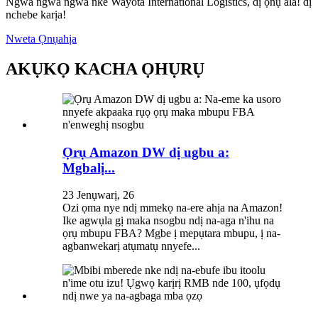
Ngwa ngwa ngwa nke Wayota International Logistics, dị ọnụ ala! dị
nchebe karịa!
Nweta Ọnụahịa
AKỤKỌ KACHA ỌHỤRỤ
Ọrụ Amazon DW dị ugbu a:
Mgbalị...
23 Jenụwarị, 26
Ozi ọma nye ndị mmekọ na-ere ahịa na Amazon!
Ike agwụla gị maka nsogbu ndị na-aga n'ihu na
ọrụ mbupu FBA? Mgbe ị mepụtara mbupu, ị na-
agbanwekarị atụmatụ nnyefe...