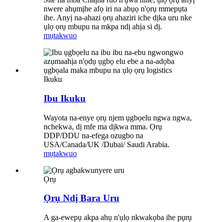
nwere ahụmịhe afọ iri na abụọ n'ọrụ mmepụta
ihe. Anyị na-ahazi ọrụ ahaziri iche dịka uru nke
ụlọ ọrụ mbupu na mkpa ndị ahịa si dị.
mụtakwuo
Ikuku
Ibu Ikuku
Wayota na-enye ọrụ njem ụgbọelu ngwa ngwa,
nchekwa, dị mfe ma dịkwa mma. Ọrụ
DDP/DDU na-efega ozugbo na
USA/Canada/UK /Dubai/ Saudi Arabia.
mụtakwuo
Ọrụ
Ọrụ Ndị Bara Uru
A ga-ewepụ akpa ahụ n'ụlọ nkwakọba ihe pụrụ