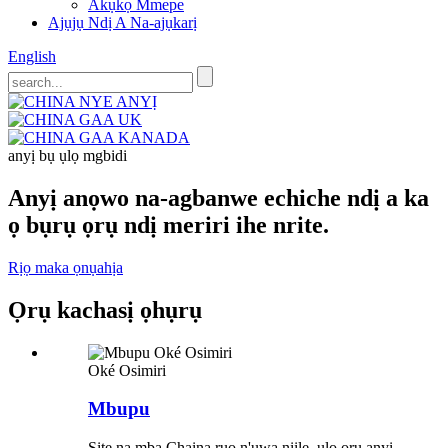
Akụkọ Mmepe
Ajụjụ Ndị A Na-ajụkarị
English
anyị bụ ụlọ mgbidi
Anyị anọwo na-agbanwe echiche ndị a ka
ọ bụrụ ọrụ ndị meriri ihe nrite.
Rịọ maka ọnụahịa
Ọrụ kachasị ọhụrụ
Oké Osimiri
Mbupu
Site na mba Chaịna ruo n'ụwa niile, ụlọ ọrụ anyị