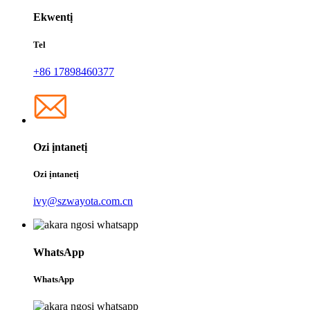
Ekwentị
Tel
+86 17898460377
Ozi ịntanetị
Ozi ịntanetị
ivy@szwayota.com.cn
WhatsApp
WhatsApp