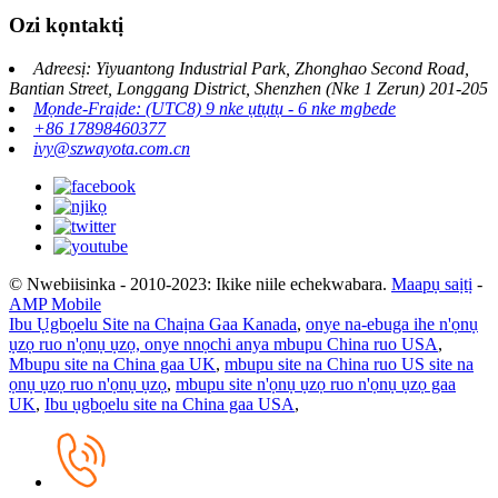
Ozi kọntaktị
Adreesị: Yiyuantong Industrial Park, Zhonghao Second Road,
Bantian Street, Longgang District, Shenzhen (Nke 1 Zerun) 201-205
Mọnde-Fraịde: (UTC8) 9 nke ụtụtụ - 6 nke mgbede
+86 17898460377
ivy@szwayota.com.cn
© Nwebiisinka - 2010-2023: Ikike niile echekwabara.
Maapụ saịtị
-
AMP Mobile
Ibu Ụgbọelu Site na Chaịna Gaa Kanada
,
onye na-ebuga ihe n'ọnụ
ụzọ ruo n'ọnụ ụzọ, onye nnọchi anya mbupu China ruo USA
,
Mbupu site na China gaa UK
,
mbupu site na China ruo US site na
ọnụ ụzọ ruo n'ọnụ ụzọ
,
mbupu site n'ọnụ ụzọ ruo n'ọnụ ụzọ gaa
UK
,
Ibu ụgbọelu site na China gaa USA
,