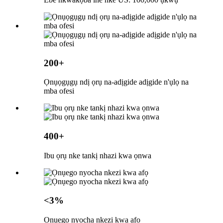
200+
Ọnụọgụgụ ndị ọrụ na-adịgide adịgide n'ụlọ na
mba ofesi
400+
Ibu ọrụ nke tankị nhazi kwa ọnwa
<3%
Ọnụego nyocha nkezi kwa afọ