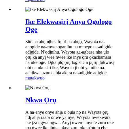
Ike Elekwasịrị Anya Ogologo
Oge
Site na ahụmịhe afọ iri na abụọ, Wayota na-
anọgide na-enwe ọganihu na mmepe na-adịgide
adịgide. N'ọdịnihu, Wayota ga-agbasa nha ụlọ
ọrụ ka anyị wee nwee ike inye ọrụ ọkachamara
na nke oge. Dịka ụlọ ọrụ logistic a pụrụ ịtụkwasị
obi na nke siri ike, Wayota ji obi ya niile na-
achịkwa azụmaahịa akara na-adịgide adịgide.
mụtakwuo
Nkwa Ọrụ
A na-enye onye ahịa ọ bụla nọ na Wayota ọrụ
ndị ahịa raara onwe ya nye, Wayota nwekwara
ike ịza ngwa ngwa. Anyị nwere nnyefe zuru oke
ma nwee ike ibuga akpa zuru oke n'ọtụtụ ebe.