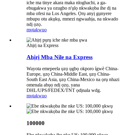
iche ma tinye akara maka nloghachi, a ga-
ebugakwa ya ozugbo n'ụlọ nkwakọba ihe dị na
mba ofesi na Los Angeles. Ọrụ anyị gụnyere
mbupu otu akụkụ, mmezi ngwaahịa, na nkwado
ndị ọzọ.
mụtakwuo
Ahịrị na Express
Ahịrị Mba Nile na Express
Wayota emepeela ụzọ ụgbọ okporo ígwè China-
Europe, ụzọ China-Middle East, ụzọ China-
South East Asia, ụzọ China-Mexico na ọrụ nhazi
omenala abụọ ndị ọzọ, yana
DHL/UPS/FEDEX/TNT ọdịnala wdg.
mụtakwuo
100000
Ebe nkwakọba ihe nke US: 100,000 ụkwụ