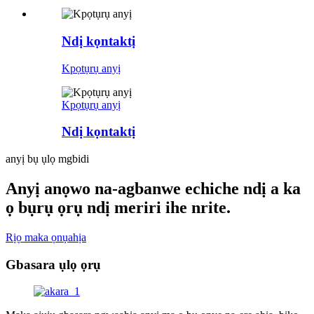
Ndị kọntaktị
Kpọtụrụ anyị
Kpọtụrụ anyị
Ndị kọntaktị
anyị bụ ụlọ mgbidi
Anyị anọwo na-agbanwe echiche ndị a ka
ọ bụrụ ọrụ ndị meriri ihe nrite.
Rịọ maka ọnụahịa
Gbasara ụlọ ọrụ