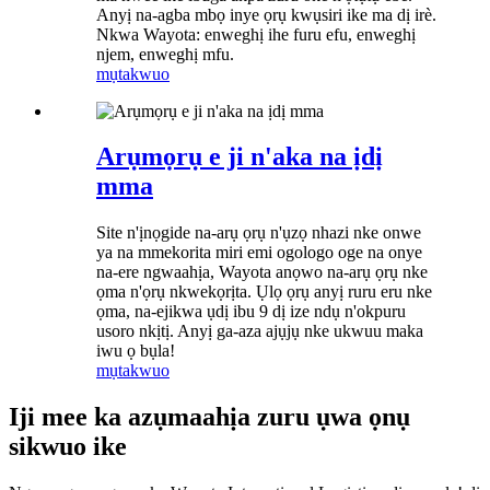
Anyị na-agba mbọ inye ọrụ kwụsiri ike ma dị irè.
Nkwa Wayota: enweghị ihe furu efu, enweghị
njem, enweghị mfu.
mụtakwuo
Arụmọrụ e ji n'aka na ịdị
mma
Site n'ịnọgide na-arụ ọrụ n'ụzọ nhazi nke onwe
ya na mmekorita miri emi ogologo oge na onye
na-ere ngwaahịa, Wayota anọwo na-arụ ọrụ nke
ọma n'ọrụ nkwekọrịta. Ụlọ ọrụ anyị ruru eru nke
ọma, na-ejikwa ụdị ibu 9 dị ize ndụ n'okpuru
usoro nkịtị. Anyị ga-aza ajụjụ nke ukwuu maka
iwu ọ bụla!
mụtakwuo
Iji mee ka azụmaahịa zuru ụwa ọnụ
sikwuo ike