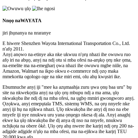
Nnọọ na
WAYATA
jiri ịhụnanya na nraranye
E hiwere Shenzhen Wayota International Transportation Co., Ltd.
n'afọ 2011.
Anyị anọwo na-etinye aka nke ukwuu n'ọrụ nhazi ihe owuwu ruo
afọ iri na abụọ, anyị na ndị otu si mba ofesi na-arụkọ ọrụ nke ọma,
na-emelite ma na-emegharị ọwa nhazi ihe owuwu mgbe niile, na
Amazon, Walmart na ikpo okwu e-commerce ndị ọzọ maka
mmekorita ogologo oge na nke miri emi, olu ahụ kwụsiri ike.
Ebumnuche anyị iji "mee ka azụmaahịa zuru ụwa ọnụ baa uru" bụ
site na nkwekọrịta anyị na ụlọ ọrụ mbupu ndị a ma ama, ụlọ
nkwakọba ihe ndị dị na mba ofesi, na ụgbọ mmiri gwongworo anyị.
Ọzọkwa, anyị emepụtala TMS, sistemụ WMS, na ọrụ nnyefe nke
anyị iji hụ na njikwa nhazi. Ụlọ nkwakọba ihe anyị dị nso na ebe
nnyefe iji nye nnukwu uru yana ọnụego nkesa dị ala. Anyị anaghị
ekwe ka ụlọ nkwakọba ihe dị anya dị nso na nnyefe, nnukwu
nchịkọta na obere òkè. Ụlọ ọrụ ahụ nwere ihe karịrị ndị ọrụ 200 na-
adịgide adịgide n'ụlọ na mba ofesi, ma na-ejikwa ihe karịrị TEU
20,000 kwa afọ.